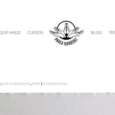
QUÉ HAGO
CURSOS
BLOG
TE
gistros Akáshicos
,
Reiki
|
0 Comentarios