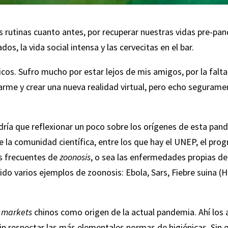
 rutinas cuanto antes, por recuperar nuestras vidas pre-pan
, la vida social intensa y las cervecitas en el bar.
icos. Sufro mucho por estar lejos de mis amigos, por la falt
rme y crear una nueva realidad virtual, pero echo segurame
ía que reflexionar un poco sobre los orígenes de esta pande
la comunidad científica, entre los que hay el UNEP, el pr
s frecuentes de
zoonosis
, o sea las enfermedades propias d
o varios ejemplos de zoonosis: Ebola, Sars, Fiebre suina (H1N
 markets
chinos como origen de la actual pandemia. Ahí los
in respectar las más elementales normas de higiénicas. Sin 