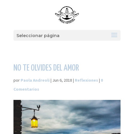
Seleccionar página
NO TE OLVIDES DEL AMOR
por
Paola Andreoli
|
Jun 6, 2018
|
Reflexiones
|
0
Comentarios