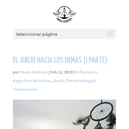
Seleccionar página
EL JUICIO HACIA LOS DEMÁS (I PARTE)
por
Paola Andreoli
|
Feb 12, 2019
|
Reflexiones
,
Registros Akáshicos
,
Reiki
,
Thetahealing
|
0
Comentarios