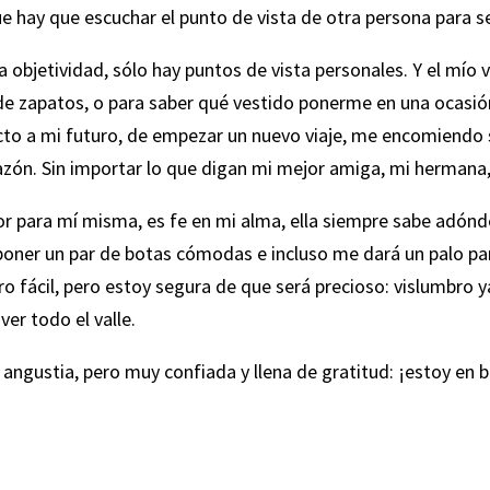
 hay que escuchar el punto de vista de otra persona para s
 la objetividad, sólo hay puntos de vista personales. Y el mí
de zapatos, o para saber qué vestido ponerme en una ocasión
cto a mi futuro, de empezar un nuevo viaje, me encomiendo
razón. Sin importar lo que digan mi mejor amiga, mi hermana
r para mí misma, es fe en mi alma, ella siempre sabe adónd
 poner un par de botas cómodas e incluso me dará un palo p
o fácil, pero estoy segura de que será precioso: vislumbro y
er todo el valle.
 angustia, pero muy confiada y llena de gratitud: ¡estoy en